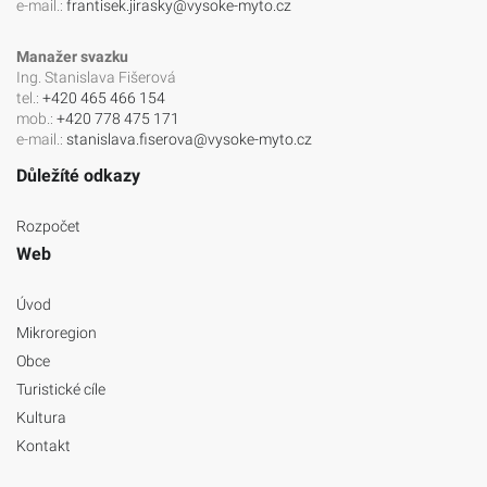
e-mail.:
frantisek.jirasky@vysoke-myto.cz
Manažer svazku
Ing. Stanislava Fišerová
tel.:
+420 465 466 154
mob.:
+420 778 475 171
e-mail.:
stanislava.fiserova@vysoke-myto.cz
Důležíté odkazy
Rozpočet
Web
Úvod
Mikroregion
Obce
Turistické cíle
Kultura
Kontakt