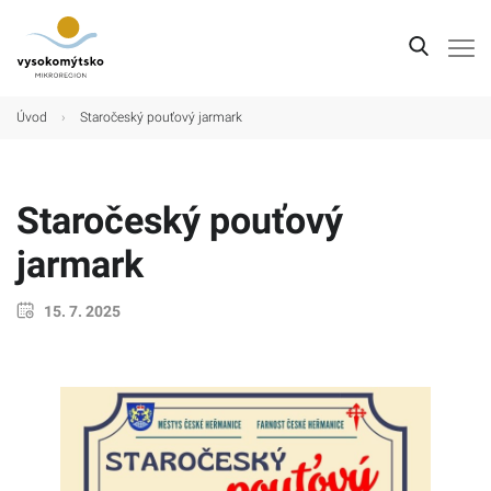
Úvod
Úvod
›
Staročeský pouťový jarmark
Mikroregion
Obce
Staročeský pouťový
Turistické cíle
jarmark
Kultura
15. 7. 2025
Kontakt