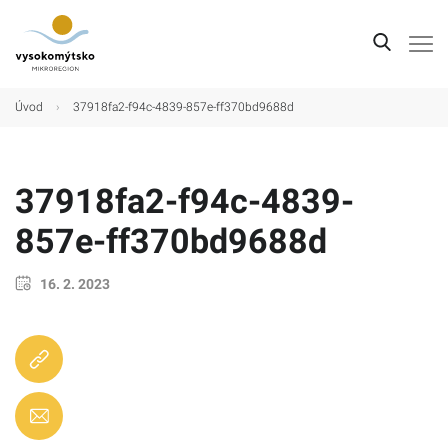
Úvod
Úvod
›
37918fa2-f94c-4839-857e-ff370bd9688d
Mikroregion
Obce
37918fa2-f94c-4839-
Turistické cíle
857e-ff370bd9688d
Kultura
16. 2. 2023
Kontakt