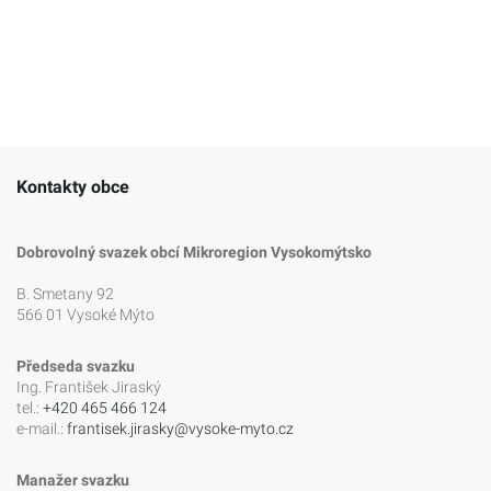
Kontakty obce
Dobrovolný svazek obcí Mikroregion Vysokomýtsko
B. Smetany 92
566 01 Vysoké Mýto
Předseda svazku
Ing. František Jiraský
tel.:
+420 465 466 124
e-mail.:
frantisek.jirasky@vysoke-myto.cz
Manažer svazku