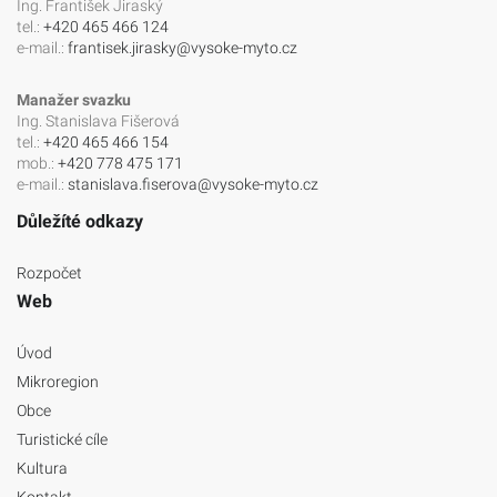
Ing. František Jiraský
tel.:
+420 465 466 124
e-mail.:
frantisek.jirasky@vysoke-myto.cz
Manažer svazku
Ing. Stanislava Fišerová
tel.:
+420 465 466 154
mob.:
+420 778 475 171
e-mail.:
stanislava.fiserova@vysoke-myto.cz
Důležíté odkazy
Rozpočet
Web
Úvod
Mikroregion
Obce
Turistické cíle
Kultura