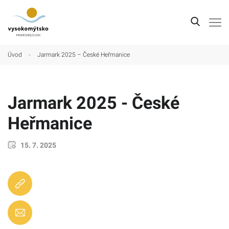
Úvod
Úvod
›
Jarmark 2025 – České Heřmanice
Mikroregion
Obce
Jarmark 2025 - České
Turistické cíle
Heřmanice
Kultura
15. 7. 2025
Kontakt