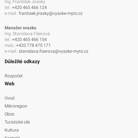
Ing. František Jiraský
tel.:
+420 465 466 124
e-mail.:
frantisek.jirasky@vysoke-myto.cz
Manažer svazku
Ing. Stanislava Fišerová
tel.:
+420 465 466 154
mob.:
+420 778 475 171
e-mail.:
stanislava.fiserova@vysoke-myto.cz
Důležíté odkazy
Rozpočet
Web
Úvod
Mikroregion
Obce
Turistické cíle
Kultura