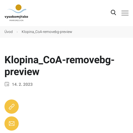
Úvod
Úvod
›
Klopina_CoA-removebg-preview
Mikroregion
Obce
Klopina_CoA-removebg-
Turistické cíle
preview
Kultura
14. 2. 2023
Kontakt