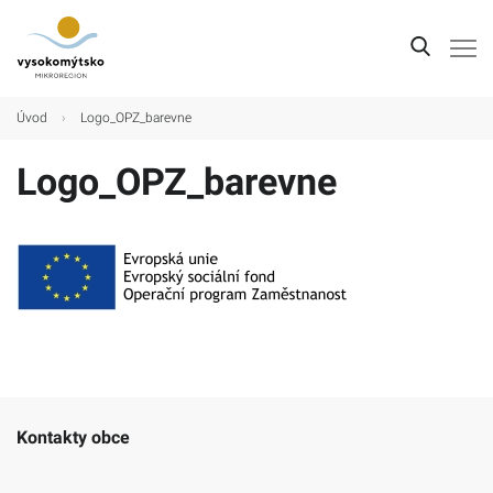
Úvod
Úvod
›
Logo_OPZ_barevne
Mikroregion
Logo_OPZ_barevne
Obce
Turistické cíle
Kultura
Kontakt
Kontakty obce