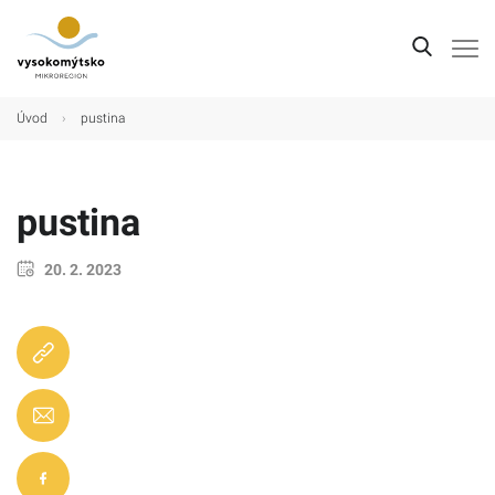
Úvod
Úvod
›
pustina
Mikroregion
Obce
pustina
Turistické cíle
20. 2. 2023
Kultura
Kontakt