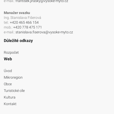
e-mail.:
frantisek.jirasky@vysoke-myto.cz
Manažer svazku
Ing. Stanislava Fišerová
tel.:
+420 465 466 154
mob.:
+420 778 475 171
e-mail.:
stanislava.fiserova@vysoke-myto.cz
Důležíté odkazy
Rozpočet
Web
Úvod
Mikroregion
Obce
Turistické cíle
Kultura
Kontakt