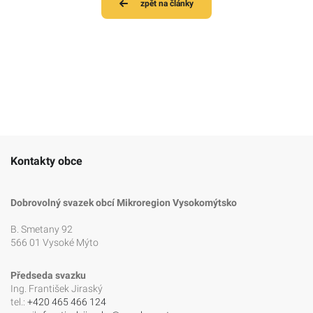
zpět na články
Kontakty obce
Dobrovolný svazek obcí Mikroregion Vysokomýtsko
B. Smetany 92
566 01 Vysoké Mýto
Předseda svazku
Ing. František Jiraský
tel.:
+420 465 466 124