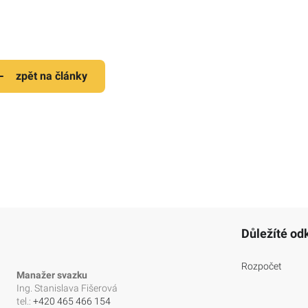
zpět na články
Důležíté od
Rozpočet
Manažer svazku
Ing. Stanislava Fišerová
tel.:
+420 465 466 154