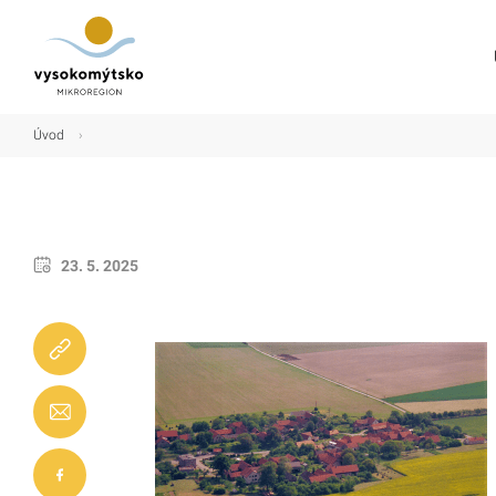
Úvod
Úvod
›
Mikroregion
Obce
Turistické cíle
23. 5. 2025
Kultura
Kontakt