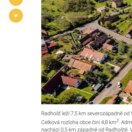
Radhošť leží 7,5 km severozápadně od 
2
Celková rozloha obce činí 4,8 km
. Adm
nachází 0,5 km západně od Radhoště. V 