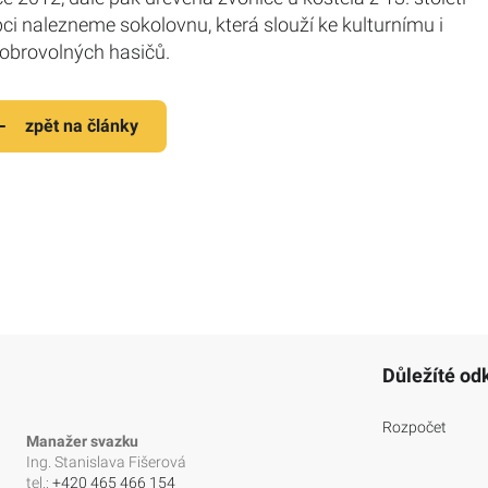
ci nalezneme sokolovnu, která slouží ke kulturnímu i
dobrovolných hasičů.
zpět na články
Důležíté od
Rozpočet
Manažer svazku
Ing. Stanislava Fišerová
tel.:
+420 465 466 154