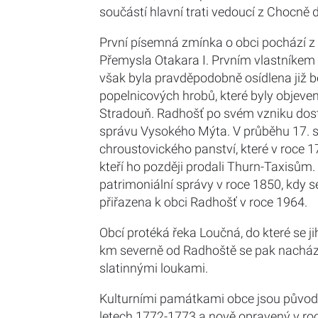
součástí hlavní trati vedoucí z Chocně 
První písemná zmínka o obci pochází z 
Přemysla Otakara I. Prvním vlastníkem 
však byla pravděpodobně osídlena již 
popelnicových hrobů, které byly objeveny
Stradouň. Radhošť po svém vzniku dost 
správu Vysokého Mýta. V průběhu 17. sto
chroustovického panství, které v roce 1
kteří ho později prodali Thurn-Taxisům.
patrimoniální správy v roce 1850, kdy s
přiřazena k obci Radhošť v roce 1964.
Obcí protéká řeka Loučná, do které se j
km severně od Radhoště se pak nachází 
slatinnými loukami.
Kulturními památkami obce jsou původně
letech 1772-1773 a nově opravený v roce