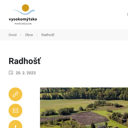
Úvod
Úvod
›
Obce
›
Radhošť
Mikroregion
Obce
Radhošť
Turistické cíle
20. 2. 2023
Kultura
Kontakt