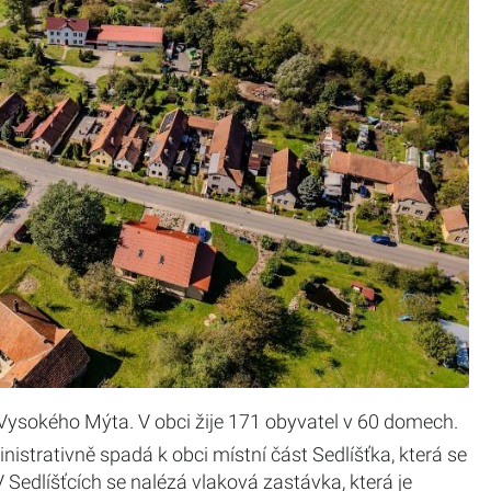
Vysokého Mýta. V obci žije 171 obyvatel v 60 domech.
inistrativně spadá k obci místní část Sedlíšťka, která se
Sedlíšťcích se nalézá vlaková zastávka, která je