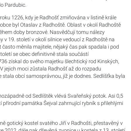
do Pardubic.
roku 1226, kdy je Radhošť zmiňována v listině krále
obce byl Otaslav z Radhoště. Oblast v okolí Radhoště
během doby bronzové. Nasvědčují tomu nálezy
 v 19. století v okolí silnice vedoucí z Radhoště na
často měnila majitele, nějaký čas pak spadala i pod
letí se obec definitivně stala součástí
736 získal do svého majetku šlechtický rod Kinských,
 V jejich moci zůstala Radhošť až do rozpadu
e stala obcí samosprávnou, jíž je dodnes. Sedlíšťka byla
ihozápadně od Sedlíštěk vlévá Svařeňský potok. Asi 0,5
přírodní památka Šejval zahrnující rybník s přilehlými
 gotický kostel svatého Jiří v Radhošti, přestavěný v
 2012, dále pak dřevěná zvonice u kostela z 13. století