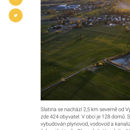
Slatina se nachází 2,5 km severně od V
zde 424 obyvatel. V obci je 128 domů. S
vybudován plynovod, vodovod a kanaliza