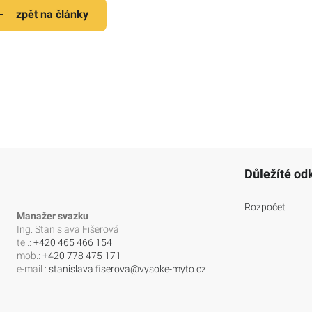
zpět na články
Důležíté od
Rozpočet
Manažer svazku
Ing. Stanislava Fišerová
tel.:
+420 465 466 154
mob.:
+420 778 475 171
e-mail.:
stanislava.fiserova@vysoke-myto.cz