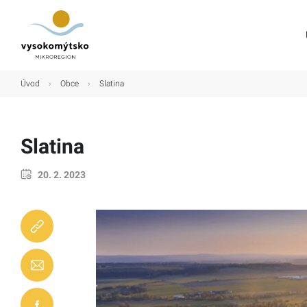
Úvod
Úvod
›
Obce
›
Slatina
Mikroregion
Obce
Slatina
Turistické cíle
20. 2. 2023
Kultura
Kontakt