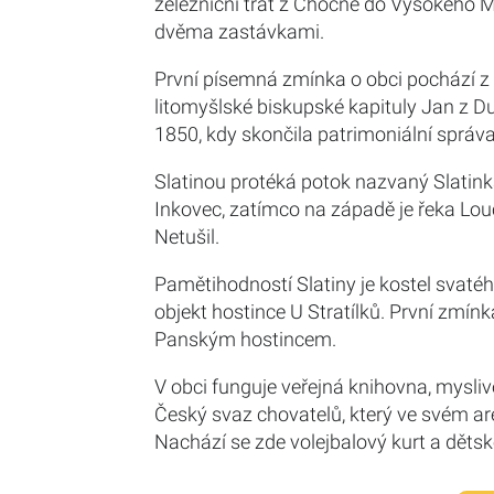
železniční trať z Chocně do Vysokého 
dvěma zastávkami.
První písemná zmínka o obci pochází z r
litomyšlské biskupské kapituly Jan z Du
1850, kdy skončila patrimoniální správa
Slatinou protéká potok nazvaný Slatinka
Inkovec, zatímco na západě je řeka Louč
Netušil.
Pamětihodností Slatiny je kostel svatého
objekt hostince U Stratílků. První zmín
Panským hostincem.
V obci funguje veřejná knihovna, mysliv
Český svaz chovatelů, který ve svém ar
Nachází se zde volejbalový kurt a dětské