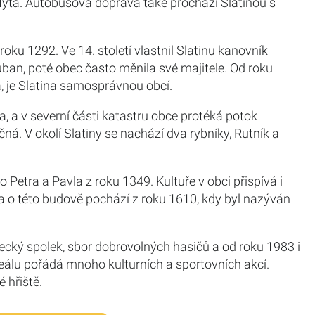
Mýta. Autobusová doprava také prochází Slatinou s
oku 1292. Ve 14. století vlastnil Slatinu kanovník
ban, poté obec často měnila své majitele. Od roku
, je Slatina samosprávnou obcí.
, a v severní části katastru obce protéká potok
ná. V okolí Slatiny se nachází dva rybníky, Rutník a
 Petra a Pavla z roku 1349. Kultuře v obci přispívá i
ka o této budově pochází z roku 1610, kdy byl nazýván
ecký spolek, sbor dobrovolných hasičů a od roku 1983 i
eálu pořádá mnoho kulturních a sportovních akcí.
 hřiště.