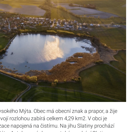
ysokého Mýta. Obec má obecní znak a prapor, a žije
vojí rozlohou zabírá celkem 4,29 km2. V obci je
ce napojená na čistírnu. Na jihu Slatiny prochází