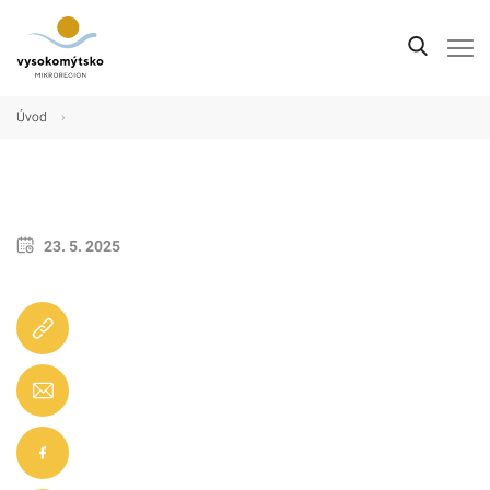
Úvod
Úvod
›
Mikroregion
Obce
Turistické cíle
23. 5. 2025
Kultura
Kontakt