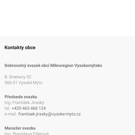
Kontakty obce
Dobrovolný svazek obcí Mikroregion Vysokomýtsko
B. Smetany 92
566 01 Vysoké Mýto
Předseda svazku
Ing. František Jiraský
tel.:
+420 465 466 124
e-mail.:
frantisek.jirasky@vysoke-myto.cz
Manažer svazku
Ing. Stanislava Fišerová