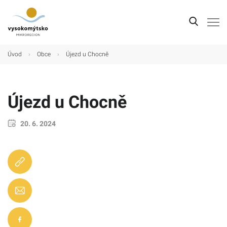
Úvod
Úvod
›
Obce
›
Újezd u Chocně
Mikroregion
Obce
Újezd u Chocně
Turistické cíle
20. 6. 2024
Kultura
Kontakt