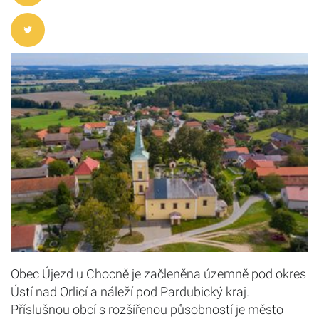
Obec Újezd u Chocně je začleněna územně pod okres
Ústí nad Orlicí a náleží pod Pardubický kraj.
Příslušnou obcí s rozšířenou působností je město