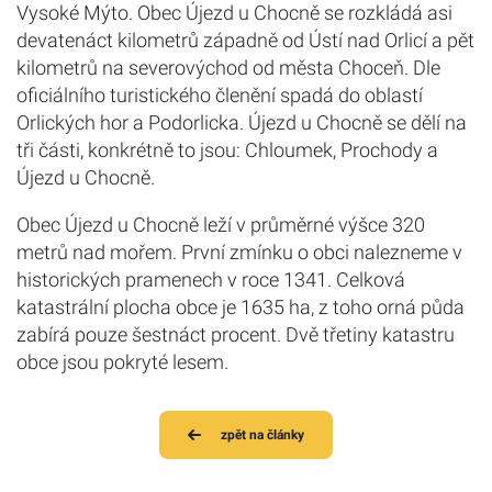
Vysoké Mýto. Obec Újezd u Chocně se rozkládá asi
devatenáct kilometrů západně od Ústí nad Orlicí a pět
kilometrů na severovýchod od města Choceň. Dle
oficiálního turistického členění spadá do oblastí
Orlických hor a Podorlicka. Újezd u Chocně se dělí na
tři části, konkrétně to jsou: Chloumek, Prochody a
Újezd u Chocně.
Obec Újezd u Chocně leží v průměrné výšce 320
metrů nad mořem. První zmínku o obci nalezneme v
historických pramenech v roce 1341. Celková
katastrální plocha obce je 1635 ha, z toho orná půda
zabírá pouze šestnáct procent. Dvě třetiny katastru
obce jsou pokryté lesem.
zpět na články