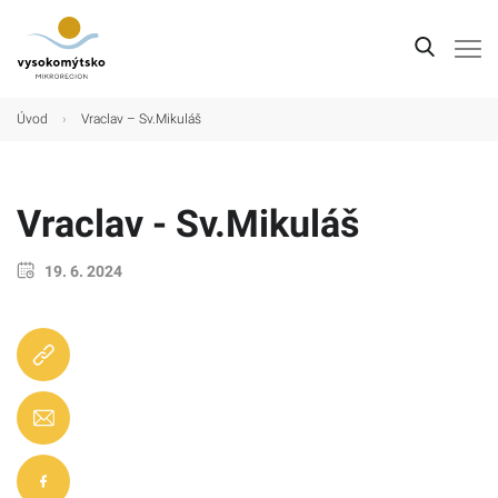
Úvod
Úvod
›
Vraclav – Sv.Mikuláš
Mikroregion
Obce
Vraclav - Sv.Mikuláš
Turistické cíle
19. 6. 2024
Kultura
Kontakt