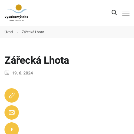
Úvod
Úvod
›
Zářecká Lhota
Mikroregion
Obce
Zářecká Lhota
Turistické cíle
19. 6. 2024
Kultura
Kontakt