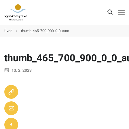
Úvod
Úvod
›
thumb_465_700_900_0_0_auto
Mikroregion
Obce
thumb_465_700_900_0_0_a
Turistické cíle
13. 2. 2023
Kultura
Kontakt