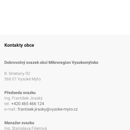
Kontakty obce
Dobrovolný svazek obcí Mikroregion Vysokomýtsko
B. Smetany 92
566 01 Vysoké Mýto
Předseda svazku
Ing. František Jiraský
tel.:
+420 465 466 124
e-mail.:
frantisek.jirasky@vysoke-myto.cz
Manažer svazku
Ing. Stanislava Fišerová