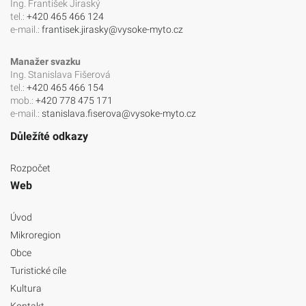
Ing. František Jiraský
tel.:
+420 465 466 124
e-mail.:
frantisek.jirasky@vysoke-myto.cz
Manažer svazku
Ing. Stanislava Fišerová
tel.:
+420 465 466 154
mob.:
+420 778 475 171
e-mail.:
stanislava.fiserova@vysoke-myto.cz
Důležíté odkazy
Rozpočet
Web
Úvod
Mikroregion
Obce
Turistické cíle
Kultura