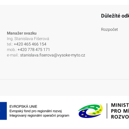
Důležíté od
Rozpočet
Manažer svazku
Ing. Stanislava Fišerová
tel.:
+420 465 466 154
mob.:
+420 778 475 171
e-mail.:
stanislava.fiserova@vysoke-myto.cz