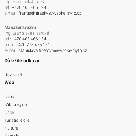
Ing. František Jiraský
tel.:
+420 465 466 124
e-mail.:
frantisek.jirasky@vysoke-myto.cz
Manažer svazku
Ing. Stanislava Fišerová
tel.:
+420 465 466 154
mob.:
+420 778 475 171
e-mail.:
stanislava.fiserova@vysoke-myto.cz
Důležíté odkazy
Rozpočet
Web
Úvod
Mikroregion
Obce
Turistické cíle
Kultura