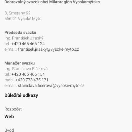
Dobrovolný svazek obcí Mikroregion Vysokomýtsko
B. Smetany 92
566 01 Vysoké Mýto
Předseda svazku
Ing. František Jiraský
tel.:
+420 465 466 124
e-mail.:
frantisek.jirasky@vysoke-myto.cz
Manažer svazku
Ing. Stanislava Fišerová
tel.:
+420 465 466 154
mob.:
+420 778 475 171
e-mail.:
stanislava.fiserova@vysoke-myto.cz
Důležíté odkazy
Rozpočet
Web
Úvod