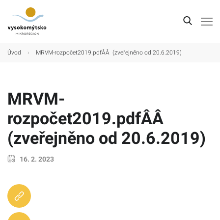
Úvod
Úvod
›
MRVM-rozpočet2019.pdfÂÂ (zveřejněno od 20.6.2019)
Mikroregion
Obce
MRVM-
Turistické cíle
rozpočet2019.pdfÂÂ
Kultura
(zveřejněno od 20.6.2019)
Kontakt
16. 2. 2023