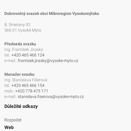
Dobrovolný svazek obcí Mikroregion Vysokomýtsko
B. Smetany 92
566 01 Vysoké Mýto
Předseda svazku
Ing. František Jiraský
tel.:
+420 465 466 124
e-mail.:
frantisek.jirasky@vysoke-myto.cz
Manažer svazku
Ing. Stanislava Fišerová
tel.:
+420 465 466 154
mob.:
+420 778 475 171
e-mail.:
stanislava.fiserova@vysoke-myto.cz
Důležíté odkazy
Rozpočet
Web