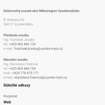
Dobrovolný svazek obcí Mikroregion Vysokomýtsko
B. Smetany 92
566 01 Vysoké Mýto
Předseda svazku
Ing. František Jiraský
tel.:
+420 465 466 124
e-mail.:
frantisek.jirasky@vysoke-myto.cz
Manažer svazku
Ing. Stanislava Fišerová
tel.:
+420 465 466 154
mob.:
+420 778 475 171
e-mail.:
stanislava.fiserova@vysoke-myto.cz
Důležíté odkazy
Rozpočet
Web