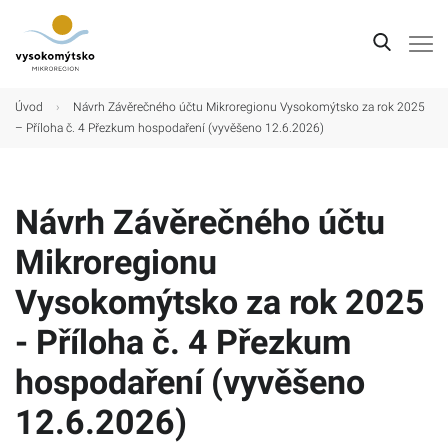
Úvod
Úvod
›
Návrh Závěrečného účtu Mikroregionu Vysokomýtsko za rok 2025
– Příloha č. 4 Přezkum hospodaření (vyvěšeno 12.6.2026)
Mikroregion
Obce
Návrh Závěrečného účtu
Turistické cíle
Mikroregionu
Kultura
Vysokomýtsko za rok 2025
Kontakt
- Příloha č. 4 Přezkum
hospodaření (vyvěšeno
12.6.2026)