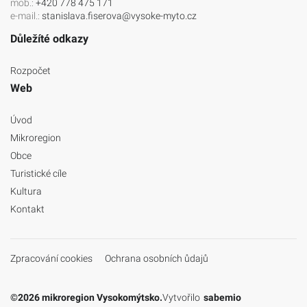
mob.:
+420 778 475 171
e-mail.:
stanislava.fiserova@vysoke-myto.cz
Důležíté odkazy
Rozpočet
Web
Úvod
Mikroregion
Obce
Turistické cíle
Kultura
Kontakt
Zpracování cookies
Ochrana osobních ůdajů
©2026 mikroregion Vysokomýtsko.
Vytvořilo
sabemio