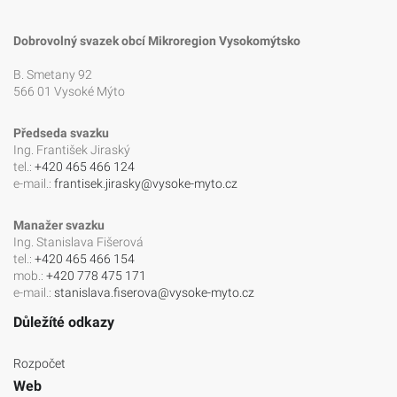
Dobrovolný svazek obcí Mikroregion Vysokomýtsko
B. Smetany 92
566 01 Vysoké Mýto
Předseda svazku
Ing. František Jiraský
tel.:
+420 465 466 124
e-mail.:
frantisek.jirasky@vysoke-myto.cz
Manažer svazku
Ing. Stanislava Fišerová
tel.:
+420 465 466 154
mob.:
+420 778 475 171
e-mail.:
stanislava.fiserova@vysoke-myto.cz
Důležíté odkazy
Rozpočet
Web