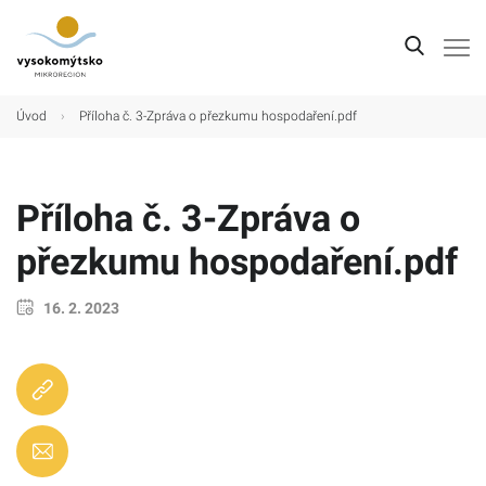
Úvod
Úvod
›
Příloha č. 3-Zpráva o přezkumu hospodaření.pdf
Mikroregion
Obce
Příloha č. 3-Zpráva o
Turistické cíle
přezkumu hospodaření.pdf
Kultura
16. 2. 2023
Kontakt