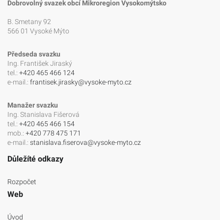
Dobrovolný svazek obcí Mikroregion Vysokomýtsko
B. Smetany 92
566 01 Vysoké Mýto
Předseda svazku
Ing. František Jiraský
tel.:
+420 465 466 124
e-mail.:
frantisek.jirasky@vysoke-myto.cz
Manažer svazku
Ing. Stanislava Fišerová
tel.:
+420 465 466 154
mob.:
+420 778 475 171
e-mail.:
stanislava.fiserova@vysoke-myto.cz
Důležíté odkazy
Rozpočet
Web
Úvod