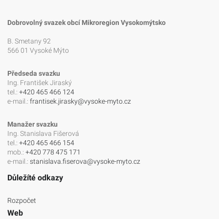
Dobrovolný svazek obcí Mikroregion Vysokomýtsko
B. Smetany 92
566 01 Vysoké Mýto
Předseda svazku
Ing. František Jiraský
tel.:
+420 465 466 124
e-mail.:
frantisek.jirasky@vysoke-myto.cz
Manažer svazku
Ing. Stanislava Fišerová
tel.:
+420 465 466 154
mob.:
+420 778 475 171
e-mail.:
stanislava.fiserova@vysoke-myto.cz
Důležíté odkazy
Rozpočet
Web