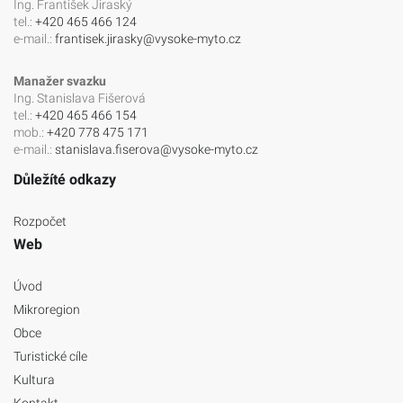
Ing. František Jiraský
tel.:
+420 465 466 124
e-mail.:
frantisek.jirasky@vysoke-myto.cz
Manažer svazku
Ing. Stanislava Fišerová
tel.:
+420 465 466 154
mob.:
+420 778 475 171
e-mail.:
stanislava.fiserova@vysoke-myto.cz
Důležíté odkazy
Rozpočet
Web
Úvod
Mikroregion
Obce
Turistické cíle
Kultura