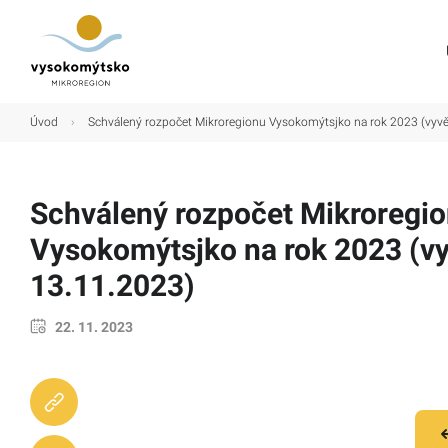
Úvod
Úvod
›
Schválený rozpočet Mikroregionu Vysokomýtsjko na rok 2023 (vyv
Mikroregion
Obce
Schválený rozpočet Mikroregi
Turistické cíle
Vysokomýtsjko na rok 2023 (v
Kultura
13.11.2023)
Kontakt
22. 11. 2023