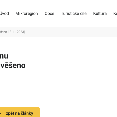
Úvod
Mikroregion
Obce
Turistické cíle
Kultura
K
ěšeno 13.11.2023)
onu
yvěšeno
zpět na články