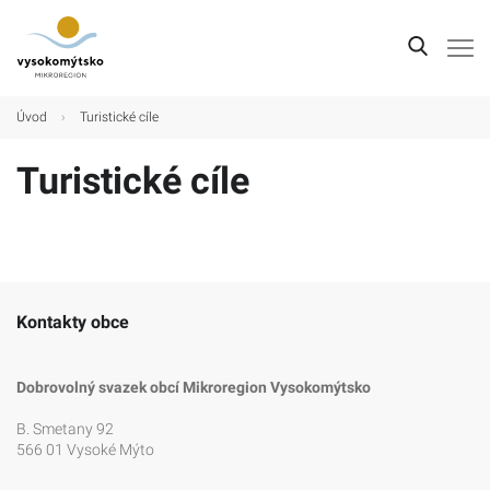
Úvod
Úvod
›
Turistické cíle
Mikroregion
Turistické cíle
Obce
Turistické cíle
Kultura
Kontakty obce
Kontakt
Dobrovolný svazek obcí Mikroregion Vysokomýtsko
B. Smetany 92
566 01 Vysoké Mýto