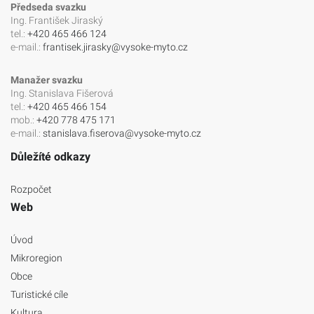
Předseda svazku
Ing. František Jiraský
tel.:
+420 465 466 124
e-mail.:
frantisek.jirasky@vysoke-myto.cz
Manažer svazku
Ing. Stanislava Fišerová
tel.:
+420 465 466 154
mob.:
+420 778 475 171
e-mail.:
stanislava.fiserova@vysoke-myto.cz
Důležíté odkazy
Rozpočet
Web
Úvod
Mikroregion
Obce
Turistické cíle
Kultura