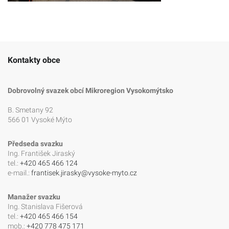
Kontakty obce
Dobrovolný svazek obcí Mikroregion Vysokomýtsko
B. Smetany 92
566 01 Vysoké Mýto
Předseda svazku
Ing. František Jiraský
tel.:
+420 465 466 124
e-mail.:
frantisek.jirasky@vysoke-myto.cz
Manažer svazku
Ing. Stanislava Fišerová
tel.:
+420 465 466 154
mob.:
+420 778 475 171