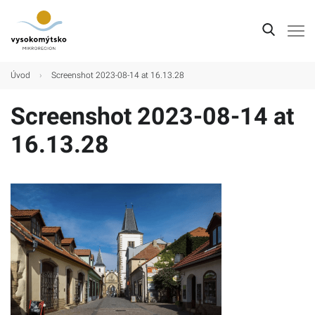
Úvod
Úvod
›
Screenshot 2023-08-14 at 16.13.28
Mikroregion
Screenshot 2023-08-14 at
Obce
16.13.28
Turistické cíle
Kultura
Kontakt