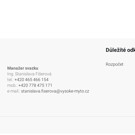
Důležíté od
Rozpočet
Manažer svazku
Ing. Stanislava Fišerová
tel.:
+420 465 466 154
mob.:
+420 778 475 171
e-mail.:
stanislava.fiserova@vysoke-myto.cz