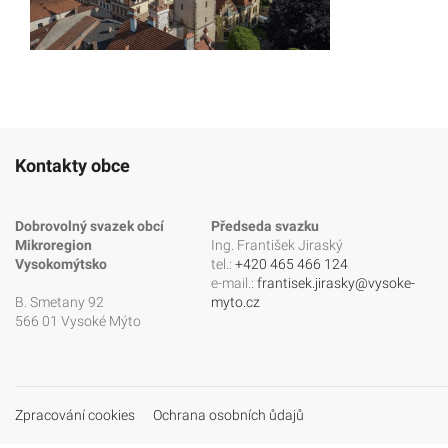
Kontakty obce
Dobrovolný svazek obcí
Předseda svazku
Mikroregion
Ing. František Jiraský
Vysokomýtsko
tel.:
+420 465 466 124
e-mail.:
frantisek.jirasky@vysoke-
B. Smetany 92
myto.cz
566 01 Vysoké Mýto
Zpracování cookies
Ochrana osobních ůdajů