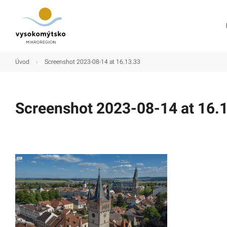
Úvod
Úvod
›
Screenshot 2023-08-14 at 16.13.33
Mikroregion
Obce
Screenshot 2023-08-14 at 16.
Turistické cíle
Kultura
Kontakt