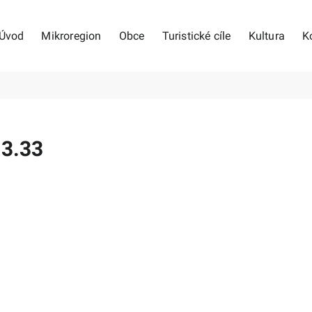
Úvod
Mikroregion
Obce
Turistické cíle
Kultura
K
13.33