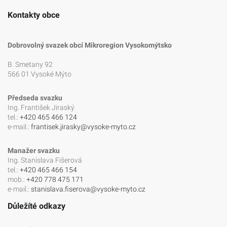
Kontakty obce
Dobrovolný svazek obcí Mikroregion Vysokomýtsko
B. Smetany 92
566 01 Vysoké Mýto
Předseda svazku
Ing. František Jiraský
tel.:
+420 465 466 124
e-mail.:
frantisek.jirasky@vysoke-myto.cz
Manažer svazku
Ing. Stanislava Fišerová
tel.:
+420 465 466 154
mob.:
+420 778 475 171
e-mail.:
stanislava.fiserova@vysoke-myto.cz
Důležíté odkazy