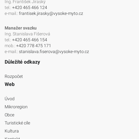
Ing. František Jiraský
tel.:
+420 465 466 124
e-mail.:
frantisek.jirasky@vysoke-myto.cz
Manažer svazku
Ing. Stanislava Fišerová
tel.:
+420 465 466 154
mob.:
+420 778 475 171
e-mail.:
stanislava.fiserova@vysoke-myto.cz
Důležíté odkazy
Rozpočet
Web
Úvod
Mikroregion
Obce
Turistické cíle
Kultura