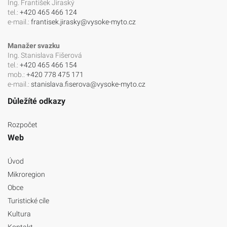
Ing. František Jiraský
tel.:
+420 465 466 124
e-mail.:
frantisek.jirasky@vysoke-myto.cz
Manažer svazku
Ing. Stanislava Fišerová
tel.:
+420 465 466 154
mob.:
+420 778 475 171
e-mail.:
stanislava.fiserova@vysoke-myto.cz
Důležíté odkazy
Rozpočet
Web
Úvod
Mikroregion
Obce
Turistické cíle
Kultura