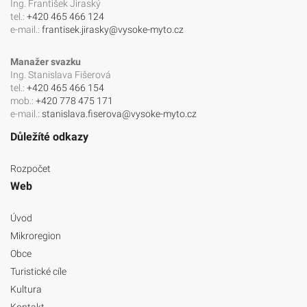
Ing. František Jiraský
tel.:
+420 465 466 124
e-mail.:
frantisek.jirasky@vysoke-myto.cz
Manažer svazku
Ing. Stanislava Fišerová
tel.:
+420 465 466 154
mob.:
+420 778 475 171
e-mail.:
stanislava.fiserova@vysoke-myto.cz
Důležíté odkazy
Rozpočet
Web
Úvod
Mikroregion
Obce
Turistické cíle
Kultura