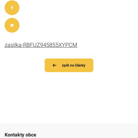
zasilka-RBFUZ945855XYPCM
zpět na články
Kontakty obce