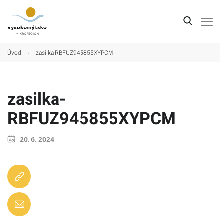
Úvod
Úvod
›
zasilka-RBFUZ945855XYPCM
Mikroregion
Obce
zasilka-
Turistické cíle
RBFUZ945855XYPCM
Kultura
20. 6. 2024
Kontakt