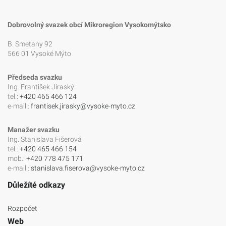
Dobrovolný svazek obcí Mikroregion Vysokomýtsko
B. Smetany 92
566 01 Vysoké Mýto
Předseda svazku
Ing. František Jiraský
tel.:
+420 465 466 124
e-mail.:
frantisek.jirasky@vysoke-myto.cz
Manažer svazku
Ing. Stanislava Fišerová
tel.:
+420 465 466 154
mob.:
+420 778 475 171
e-mail.:
stanislava.fiserova@vysoke-myto.cz
Důležíté odkazy
Rozpočet
Web