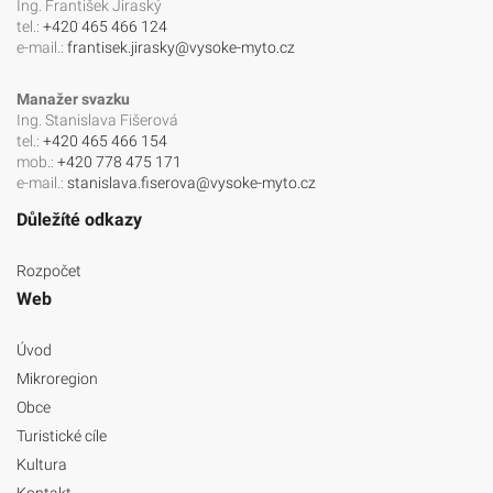
Ing. František Jiraský
tel.:
+420 465 466 124
e-mail.:
frantisek.jirasky@vysoke-myto.cz
Manažer svazku
Ing. Stanislava Fišerová
tel.:
+420 465 466 154
mob.:
+420 778 475 171
e-mail.:
stanislava.fiserova@vysoke-myto.cz
Důležíté odkazy
Rozpočet
Web
Úvod
Mikroregion
Obce
Turistické cíle
Kultura