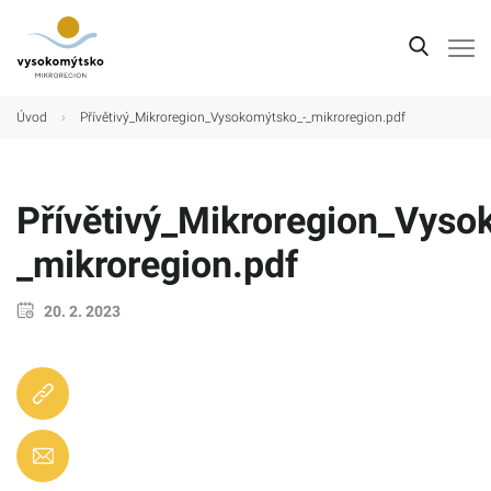
Úvod
Úvod
›
Přívětivý_Mikroregion_Vysokomýtsko_-_mikroregion.pdf
Mikroregion
Obce
Přívětivý_Mikroregion_Vyso
Turistické cíle
_mikroregion.pdf
Kultura
20. 2. 2023
Kontakt