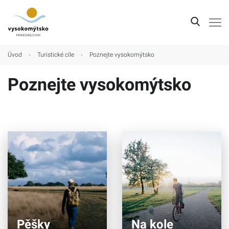
Úvod
Úvod
›
Turistické cíle
›
Poznejte vysokomýtsko
Mikroregion
Poznejte vysokomýtsko
Obce
Turistické cíle
Kultura
Kontakt
Pěšky
Na kole