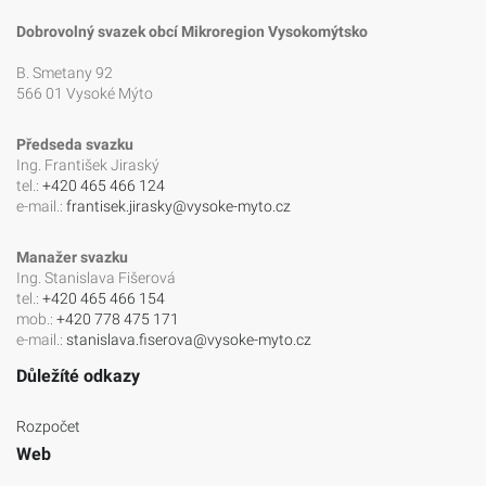
Dobrovolný svazek obcí Mikroregion Vysokomýtsko
B. Smetany 92
566 01 Vysoké Mýto
Předseda svazku
Ing. František Jiraský
tel.:
+420 465 466 124
e-mail.:
frantisek.jirasky@vysoke-myto.cz
Manažer svazku
Ing. Stanislava Fišerová
tel.:
+420 465 466 154
mob.:
+420 778 475 171
e-mail.:
stanislava.fiserova@vysoke-myto.cz
Důležíté odkazy
Rozpočet
Web